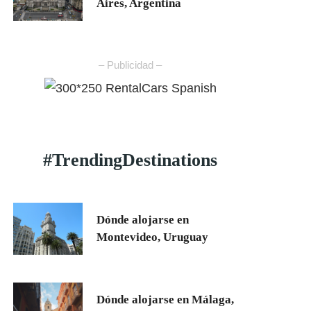
Aires, Argentina
– Publicidad –
#TrendingDestinations
Dónde alojarse en
Montevideo, Uruguay
Dónde alojarse en Málaga,