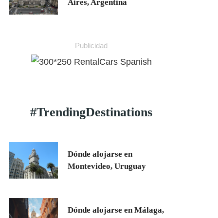
Aires, Argentina
– Publicidad –
#TrendingDestinations
Dónde alojarse en
Montevideo, Uruguay
Dónde alojarse en Málaga,