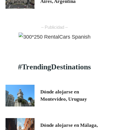
Aires, Argentina
– Publicidad –
#TrendingDestinations
Dónde alojarse en
Montevideo, Uruguay
Dónde alojarse en Málaga,