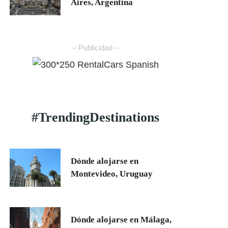
Aires, Argentina
– Publicidad –
#TrendingDestinations
Dónde alojarse en
Montevideo, Uruguay
Dónde alojarse en Málaga,